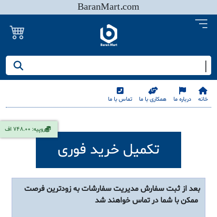
BaranMart.com
جستجو کنید/ همه چیز در باران مارت
خانه
درباره ما
همکاری با ما
تماس با ما
روپیه: 748.00 اف
تکمیل خرید فوری
بعد از ثبت سفارش مدیریت سفارشات به زودترین فرصت
ممکن با شما در تماس خواهند شد