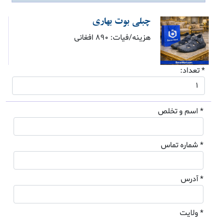
چبلی بوت بهاری
هزینه/فیات: 890 افغانی
* تعداد:
* اسم و تخلص
* شماره تماس
* آدرس
* ولایت