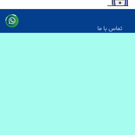
تماس با ما
آدرس: کابل سرک دارالامان
شماره تماس:
0731330083
0744499934
0703200140
ایمیل آدرس : info@baranmart.com
خدمات مشتریان
تماس با ما
معلومات دیلوری
FAQs