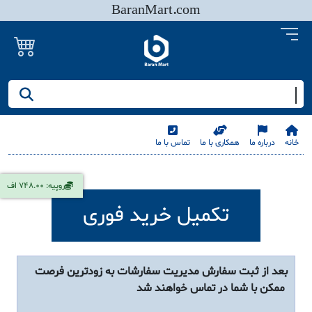
BaranMart.com
جستجو کنید/ همه چیز در باران مارت
خانه
درباره ما
همکاری با ما
تماس با ما
روپیه: 748.00 اف
تکمیل خرید فوری
بعد از ثبت سفارش مدیریت سفارشات به زودترین فرصت
ممکن با شما در تماس خواهند شد