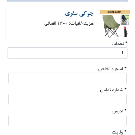
چوکی سفری
هزینه/فیات: 1300 افغانی
* تعداد:
* اسم و تخلص
* شماره تماس
* آدرس
* ولایت