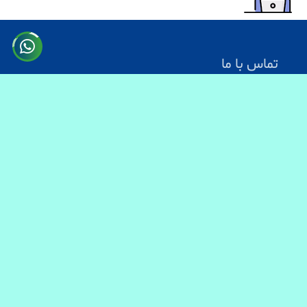
تماس با ما
آدرس: کابل سرک دارالامان
شماره تماس:
0731330083
0744499934
0703200140
ایمیل آدرس : info@baranmart.com
خدمات مشتریان
تماس با ما
معلومات دیلوری
FAQs