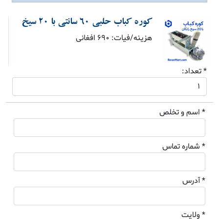
کوره کباب حلبی 60 سانتی با 20 سیخ
هزینه/فیات: 690 افغانی
* تعداد:
* اسم و تخلص
* شماره تماس
* آدرس
* ولایت