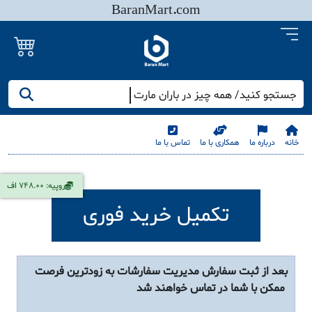
BaranMart.com
جستجو کنید/ همه چیز در باران مارت
خانه
درباره ما
همکاری با ما
تماس با ما
روپیه: 748.00 اف
تکمیل خرید فوری
بعد از ثبت سفارش مدیریت سفارشات به زودترین فرصت
ممکن با شما در تماس خواهند شد