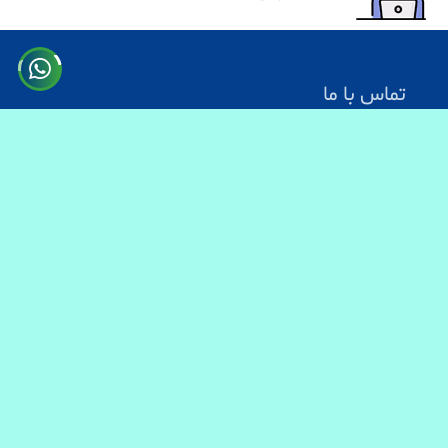
تماس با ما
آدرس: کابل سرک دارالامان
شماره تماس:
0731330083
0744499934
0703200140
ایمیل آدرس : info@baranmart.com
خدمات مشتریان
تماس با ما
معلومات دیلوری
FAQs