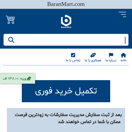
BaranMart.com
جستجو کنید/ همه چیز در باران مارت
خانه
درباره ما
همکاری با ما
تماس با ما
روپیه: 748.00 اف
تکمیل خرید فوری
بعد از ثبت سفارش مدیریت سفارشات به زودترین فرصت
ممکن با شما در تماس خواهند شد