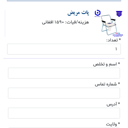
پات مریض
هزینه/فیات: 1590 افغانی
* تعداد:
* اسم و تخلص
* شماره تماس
* آدرس
* ولایت