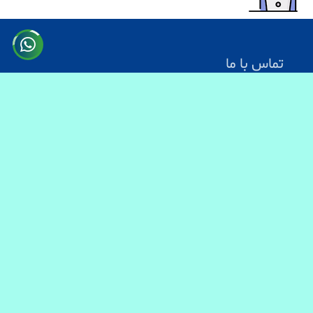
تماس با ما
آدرس: کابل سرک دارالامان
شماره تماس:
0731330083
0744499934
0703200140
ایمیل آدرس : info@baranmart.com
خدمات مشتریان
تماس با ما
معلومات دیلوری
FAQs