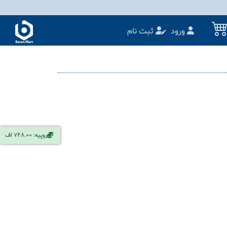
ورود
ثبت نام
روپیه: 748.00 اف