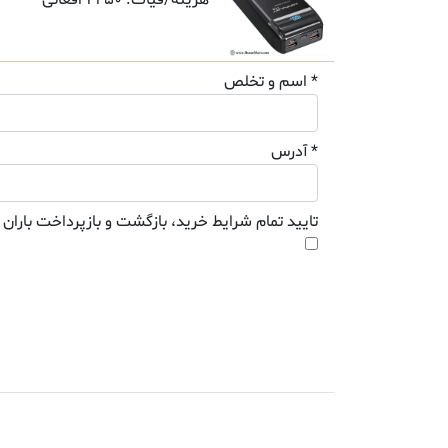
هزینه/فیات: 2250 افغانی
* اسم و تخلص
* آدرس
تایید تمام شرایط خرید، بازگشت و بازپرداخت باران 