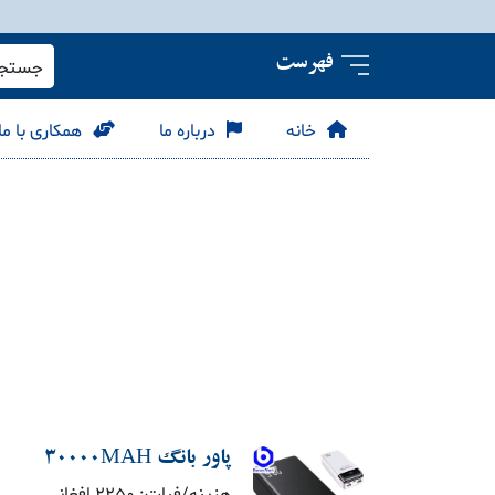
فهرست
جستجو 
خانه
درباره ما
همکاری با ما
پاور بانگ 30000MAH