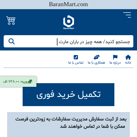
BaranMart.com
جستجو کنید/ همه چیز در باران مارت
خانه
درباره ما
همکاری با ما
تماس با ما
روپیه: 748.00 اف
تکمیل خرید فوری
بعد از ثبت سفارش مدیریت سفارشات به زودترین فرصت
ممکن با شما در تماس خواهند شد