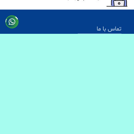
تماس با ما
آدرس: کابل سرک دارالامان
شماره تماس:
0731330083
0744499934
0703200140
ایمیل آدرس : info@baranmart.com
خدمات مشتریان
تماس با ما
معلومات دیلوری
FAQs