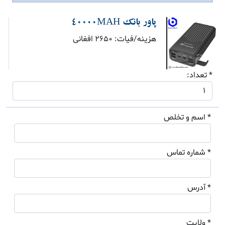
پاور بانک 40000MAH
هزینه/فیات: 2650 افغانی
* تعداد:
* اسم و تخلص
* شماره تماس
* آدرس
* ولایت