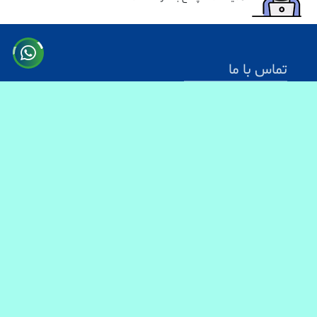
تماس با ما
آدرس: کابل سرک دارالامان
شماره تماس:
0731330083
0744499934
0703200140
ایمیل آدرس : info@baranmart.com
خدمات مشتریان
تماس با ما
معلومات دیلوری
FAQs