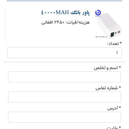
پاور بانگ 40000MAH
هزینه/فیات: 2450 افغانی
* تعداد:
* اسم و تخلص
* شماره تماس
* آدرس
* ولایت