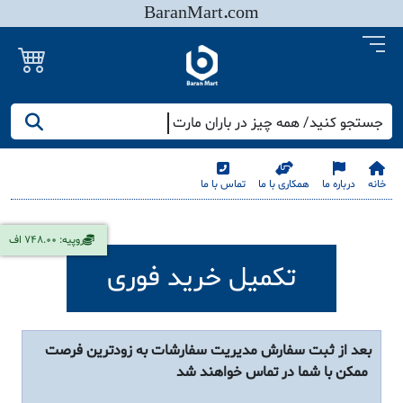
BaranMart.com
جستجو کنید/ همه چیز در باران مارت
خانه
درباره ما
همکاری با ما
تماس با ما
روپیه: 748.00 اف
تکمیل خرید فوری
بعد از ثبت سفارش مدیریت سفارشات به زودترین فرصت
ممکن با شما در تماس خواهند شد