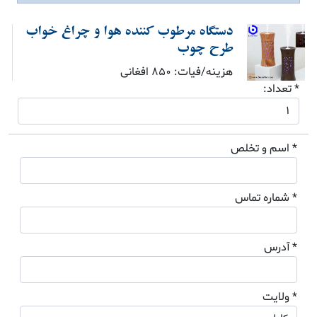
دستگاه مرطوب کننده هوا و چراغ خواب
طرح چوب
هزینه/فیات: 850 افغانی
* تعداد:
* اسم و تخلص
* شماره تماس
* آدرس
* ولایت