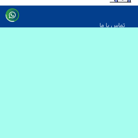
تماس با ما
آدرس: کابل سرک دارالامان
شماره تماس:
0731330083
0744499934
0703200140
ایمیل آدرس : info@baranmart.com
خدمات مشتریان
تماس با ما
معلومات دیلوری
FAQs