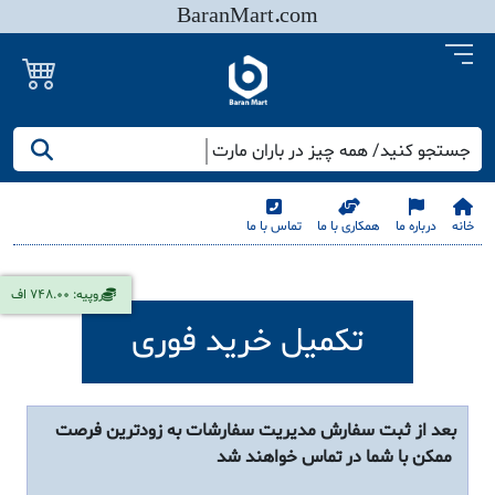
BaranMart.com
جستجو کنید/ همه چیز در باران مارت
خانه
درباره ما
همکاری با ما
تماس با ما
روپیه: 748.00 اف
تکمیل خرید فوری
بعد از ثبت سفارش مدیریت سفارشات به زودترین فرصت
ممکن با شما در تماس خواهند شد