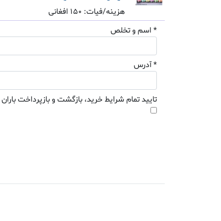
هزینه/فیات: 150 افغانی
* اسم و تخلص
* آدرس
تایید تمام شرایط خرید، بازگشت و بازپرداخت باران 