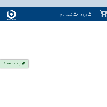
ورود
ثبت نام
روپیه: 748.00 اف