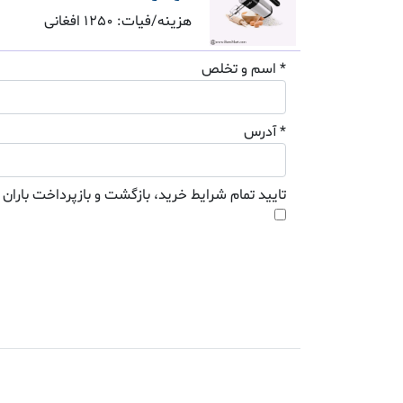
هزینه/فیات: 1250 افغانی
* اسم و تخلص
* آدرس
تایید تمام شرایط خرید، بازگشت و بازپرداخت باران 