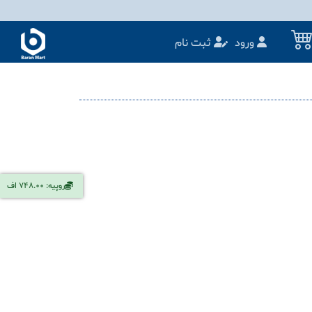
ورود
ثبت نام
روپیه: 748.00 اف