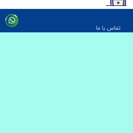
تماس با ما
آدرس: کابل سرک دارالامان
شماره تماس:
0731330083
0744499934
0703200140
ایمیل آدرس : info@baranmart.com
خدمات مشتریان
تماس با ما
معلومات دیلوری
FAQs