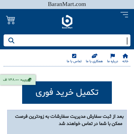
BaranMart.com
جستجو کنید/ همه چیز در باران مارت
خانه
درباره ما
همکاری با ما
تماس با ما
روپیه: 748.00 اف
تکمیل خرید فوری
بعد از ثبت سفارش مدیریت سفارشات به زودترین فرصت
ممکن با شما در تماس خواهند شد