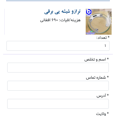
ترازو شیشه یی برقی
هزینه/فیات: 690 افغانی
* تعداد:
* اسم و تخلص
* شماره تماس
* آدرس
* ولایت