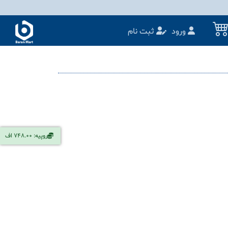
ورود
ثبت نام
روپیه: 748.00 اف