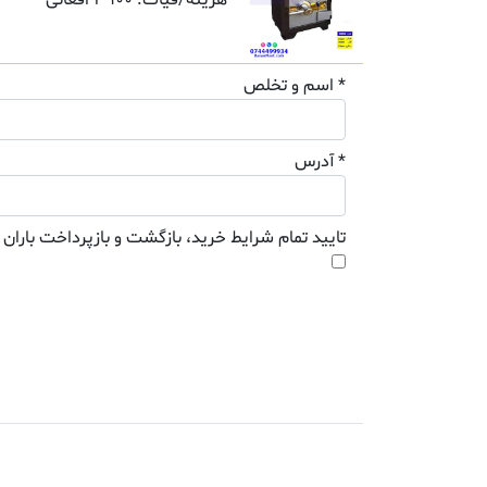
هزینه/فیات: 3900 افغانی
* اسم و تخلص
* آدرس
تایید تمام شرایط خرید، بازگشت و بازپرداخت باران 