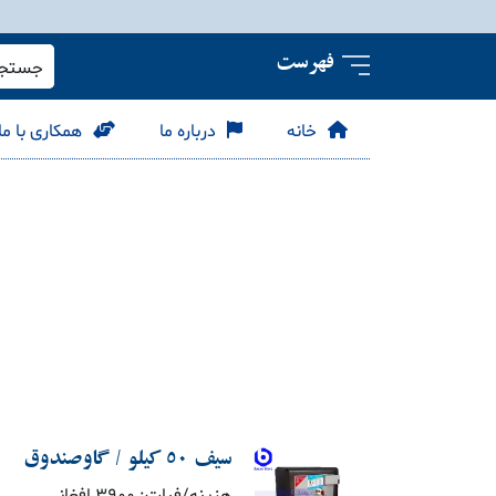
فهرست
جستجو 
خانه
درباره ما
همکاری با ما
سیف 50 کیلو / گاوصندوق