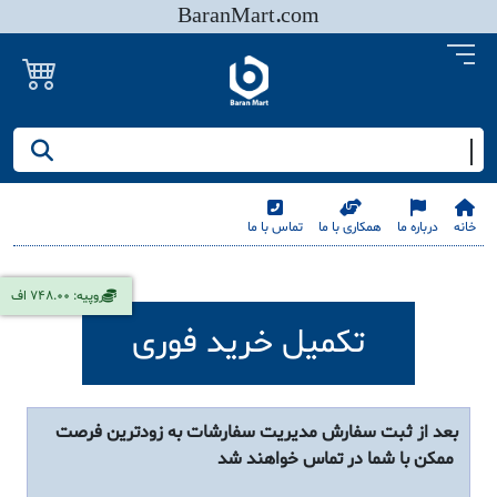
BaranMart.com
جستجو کنید/ همه چیز در باران مارت
خانه
درباره ما
همکاری با ما
تماس با ما
روپیه: 748.00 اف
تکمیل خرید فوری
بعد از ثبت سفارش مدیریت سفارشات به زودترین فرصت
ممکن با شما در تماس خواهند شد