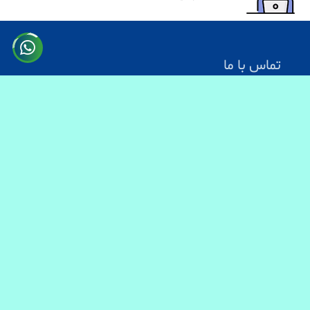
تماس با ما
آدرس: کابل سرک دارالامان
شماره تماس:
0731330083
0744499934
0703200140
ایمیل آدرس : info@baranmart.com
خدمات مشتریان
تماس با ما
معلومات دیلوری
FAQs