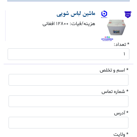
ماشین لباس شویی
هزینه/فیات: 12800 افغانی
* تعداد:
* اسم و تخلص
* شماره تماس
* آدرس
* ولایت