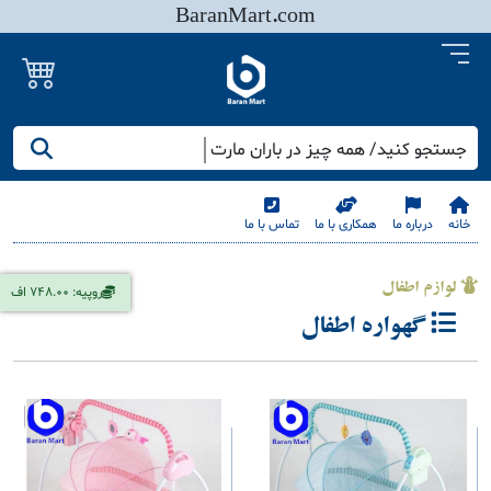
BaranMart.com
جستجو کنید/ همه چیز در باران مارت
خانه
درباره ما
همکاری با ما
تماس با ما
لوازم اطفال
روپیه: 748.00 اف
گهواره اطفال