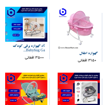
👶 گهواره برقی کودک
Babyhug Ga...
گهواره اطفال
3500 افغانی
3150 افغانی