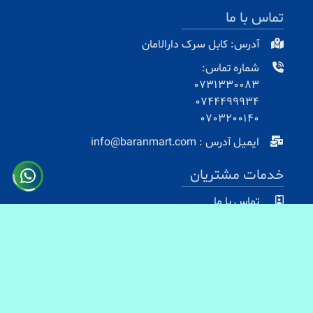
تماس با ما
آدرس: کابل سرک دارالامان
شماره تماس:
0731330083
0744499934
0703200140
ایمیل آدرس : info@baranmart.com
خدمات مشتریان
تماس با ما
معلومات دیلوری
FAQs
معلومات
بازگشت و بازپرداخت