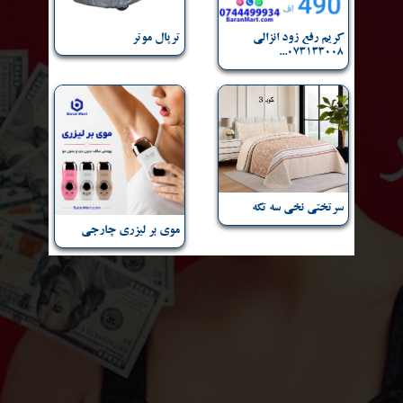
کریم رفع زود انزالی
ترپال موتر
073133008...
سرتختی نخی سه تکه
موی بر لیزری چارجی