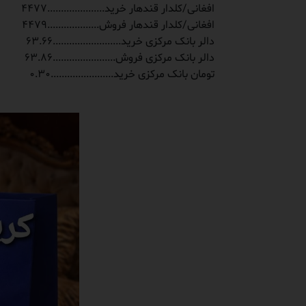
‏ﺍﻓﻐﺎﻧﯽ/ﮐﻠﺪﺍﺭ ﻗﻨﺪﻫﺎﺭ ﺧﺮﯾﺪ.....................4477
‏ﺍﻓﻐﺎﻧﯽ/ﮐﻠﺪﺍﺭ ﻗﻨﺪﻫﺎﺭ ﻓﺮﻭﺵ...................4479
‏ﺩﺍﻟﺮ ﺑﺎﻧﮏ ﻣﺮﮐﺰﯼ ﺧﺮﯾﺪ.........................63.66
‏ﺩﺍﻟﺮ ﺑﺎﻧﮏ ﻣﺮﮐﺰﯼ ﻓﺮﻭﺵ.......................63.86
‏ﺗﻮﻣﺎﻥ ﺑﺎﻧﮏ ﻣﺮﮐﺰﯼ ﺧﺮﯾﺪ.......................0.30