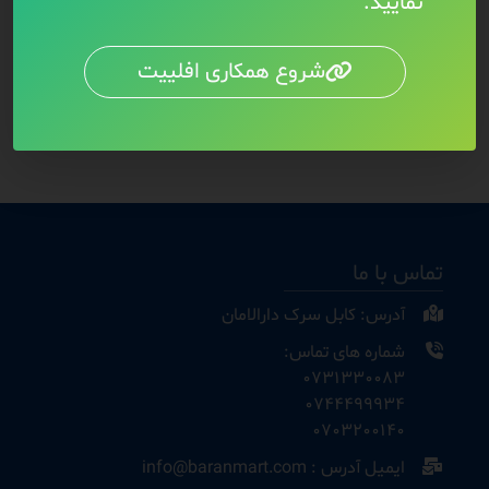
نمایید.
شروع همکاری افلییت
تماس با ما
آدرس: کابل سرک دارالامان
شماره های تماس:
0731330083
0744499934
0703200140
ایمیل آدرس : info@baranmart.com