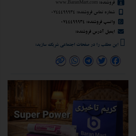
فروشنده: www.BaranMart.com
شماره تماس فروشنده: 0744499934
واتسپ فروشنده: 0744499934
ایمیل آدرس فروشنده:
این مطلب را در صفحات اجتماعی شریک سازید: