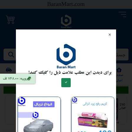
BaranMart.com
خرید و فروش موتر
جستجو کنید/ همه چیز در باران مارت
برای دیدن این مطلب علامت ذیل را کلیک کنید!
صفحه
خانه
خانه
خانه
موتر
موترسایکل
سایر
تومان: 0.38 اف
اصلی
فروشی
کرایی
گروی
فروشی
فروشی
اعلانات تحت اسپانسر
کاندوم خاردار
290 - افغانی | کابل