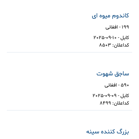
کاندوم میوه ای
199 - افغانی
کابل - 10-09-2025
کداعلان: 8503
ساجق شهوت
590 - افغانی
کابل - 09-09-2025
کداعلان: 8499
بزرگ کننده سینه