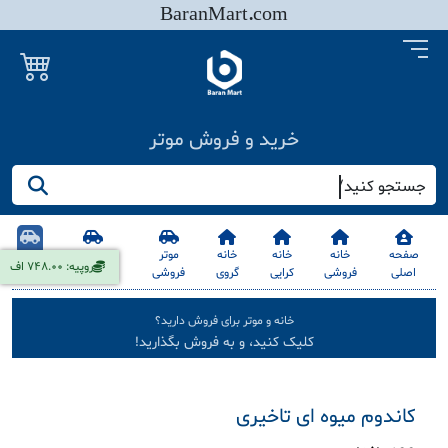
BaranMart.com
خرید و فروش موتر
جستجو کنید/ همه چیز در باران مارت
صفحه
خانه
خانه
خانه
موتر
موترسایکل
سایر
تومان: 0.38 اف
اصلی
فروشی
کرایی
گروی
فروشی
فروشی
خانه و موتر برای فروش دارید؟
کلیک کنید، و به فروش بگذارید!
کاندوم میوه ای تاخیری