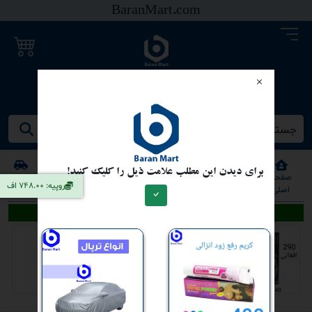
BaranMart.com
خرید و فروش موتر
جستجو کنید/ همه چیز در باران مارت
برای دیدن این مطلب علامت ذیل را کلیک کنید!
صفحه
خانه
خانه
خانه
موتر
موترسایکل
سایر
روپیه: 748.00 اف
اصلی
فروشی
کرایی
گروی
فروشی
فروشی
اعلانات تحت اسپانسر
کاندوم خاردار
290 - افغانی | کابل