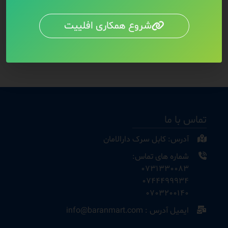
شروع همکاری افلییت
تماس با ما
آدرس: کابل سرک دارالامان
شماره های تماس:
0731330083
0744499934
0703200140
ایمیل آدرس : info@baranmart.com