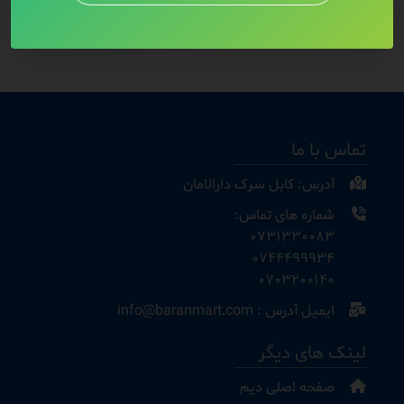
تماس با ما
آدرس: کابل سرک دارالامان
شماره های تماس:
0731330083
0744499934
0703200140
ایمیل آدرس : info@baranmart.com
لینک های دیگر
صفحه اصلی دیم