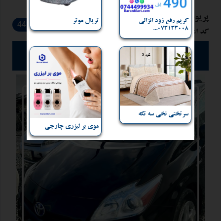
پریوس 2010
کریم رفع زود انزالی
ترپال موتر
443
073133008...
کد اعلان: 9144
خانه و موتر برای فروش دارید؟
کلیک کنید، و به فروش بگذارید!
سرتختی نخی سه تکه
موی بر لیزری چارجی