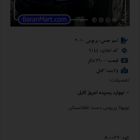
اسم جنس: پریوس 2010
کد اعلان: 9144
قیمت: 7600 دالر
ولایت: کابل
تفصیلات:
>
نووارد رسیده امروز کابل
تویوتا پریوس دست افغانستان
کود: A-0029