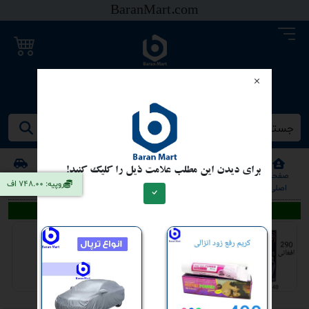
BaranMart.com
خرید و فروش موتر
جستجو کنید/ همه چیز در باران مارت
برای دیدن این مطلب علامت ذیل را کلیک کنید!
صفحه
خانه
خانه
خانه
موتر
موترسایکل
سایر
تومان: 0.38 اف
اصلی
فروشی
کرایی
گروی
فروشی
فروشی
اعلانات تحت اسپانسر
کاندوم خاردار
290 - افغانی | کابل