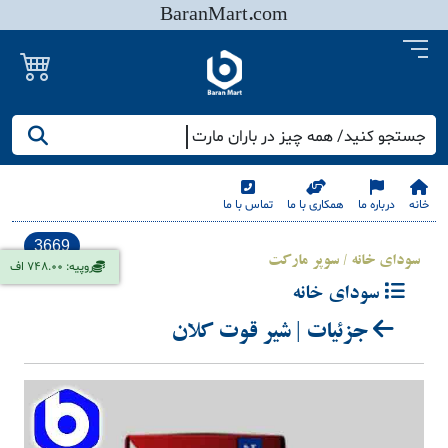
BaranMart.com
جستجو کنید/ همه چیز در باران مارت
خانه
درباره ما
همکاری با ما
تماس با ما
3669
سودای خانه / سوپر مارکت
روپیه: 748.00 اف
سودای خانه
جزئیات | شیر قوت کلان