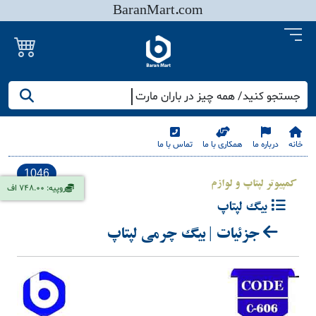
BaranMart.com
جستجو کنید/ همه چیز در باران مارت
خانه
درباره ما
همکاری با ما
تماس با ما
1046
کمپیوتر لپتاپ و لوازم
روپیه: 748.00 اف
بیگ لپتاپ
جزئیات | بیگ چرمی لپتاپ