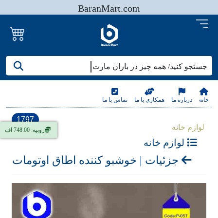
BaranMart.com
جستجو کنید/ همه چیز در باران مارت
خانه
درباره ما
همکاری با ما
تماس با ما
1797
لوازم خانه
روپیه: 748.00 اف
لوازم خانه
جزئیات | خوشبو کننده اطاق اوتومات