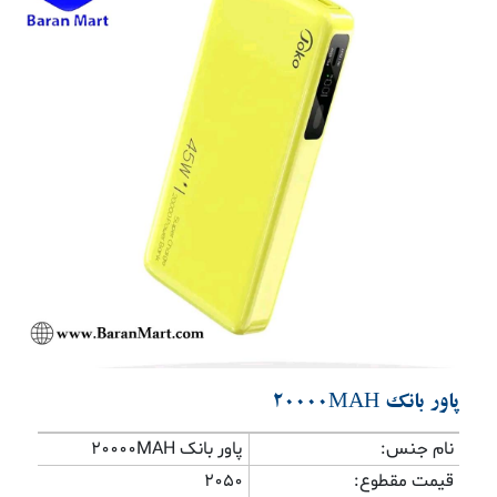
Previous
Next
پاور بانک 20000MAH
نام جنس:
پاور بانک 20000MAH
قیمت مقطوع:
2050