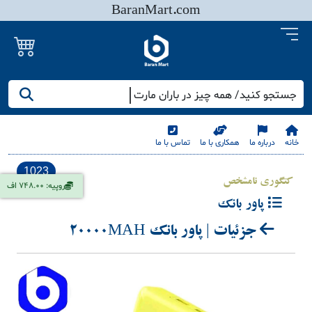
BaranMart.com
جستجو کنید/ همه چیز در باران مارت
خانه
درباره ما
همکاری با ما
تماس با ما
1023
کتگوری نامشخص
روپیه: 748.00 اف
پاور بانک
جزئیات | پاور بانک 20000MAH