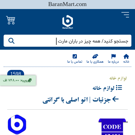
BaranMart.com
جستجو کنید/ همه چیز در باران مارت
خانه
درباره ما
همکاری با ما
تماس با ما
1598
لوازم خانه
روپیه: 748.00 اف
لوازم خانه
جزئیات | اتو اصلی با گرانتی