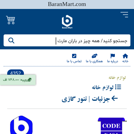
BaranMart.com
جستجو کنید/ همه چیز در باران مارت
خانه
درباره ما
همکاری با ما
تماس با ما
4352
لوازم خانه
روپیه: 748.00 اف
لوازم خانه
جزئیات | تنور گازی