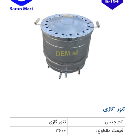
Previous
Next
تنور گازی
نام جنس:
تنور گازی
قیمت مقطوع:
3600