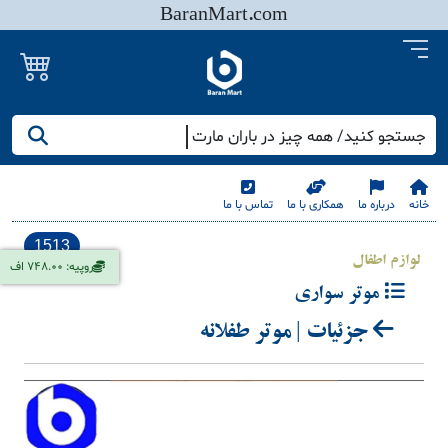
BaranMart.com
جستجو کنید/ همه چیز در باران مارت
خانه
درباره ما
همکاری با ما
تماس با ما
1513
لوازم اطفال
روپیه: 748.00 اف
موتر سواری
جزئیات | موتر طفلانه