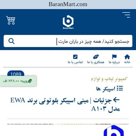
BaranMart.com
جستجو کنید/ همه چیز در باران مارت
خانه
درباره ما
همکاری با ما
تماس با ما
1089
کمپیوتر لپتاپ و لوازم
روپیه: 748.00 اف
اسپیکر ها
جزئیات | مینی اسپیکر بلوتوتی برند EWA
مدل A103