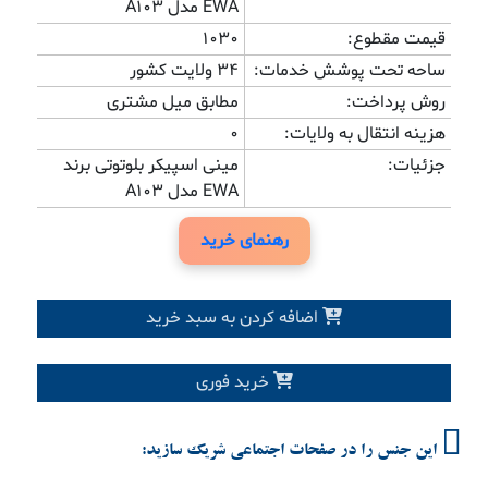
EWA مدل A103
قیمت مقطوع:
1030
ساحه تحت پوشش خدمات:
34 ولایت کشور
روش پرداخت:
مطابق میل مشتری
هزینه انتقال به ولایات:
0
جزئیات:
مینی اسپیکر بلوتوتی برند
EWA مدل A103
رهنمای خرید
اضافه کردن به سبد خرید
خرید فوری
این جنس را در صفحات اجتماعی شریک سازید: