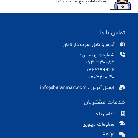
همیشه آماده پاسخ به سوالات شما
تماس با ما
آدرس: کابل سرک دارالامان
شماره های تماس:
0731330083
0744499934
0703200140
ایمیل آدرس : info@baranmart.com
خدمات مشتریان
تماس با ما
معلومات دیلوری
FAQs