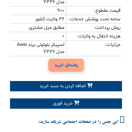
مدل Y336
قیمت مقطوع:
900
ساحه تحت پوشش خدمات:
34 ولایت کشور
روش پرداخت:
مطابق میل مشتری
هزینه انتقال به ولایات:
0
جزئیات:
اسپیکر بلوتوتی برند Awei
مدل Y336
رهنمای خرید
اضافه کردن به سبد خرید
خرید فوری
این جنس را در صفحات اجتماعی شریک سازید: