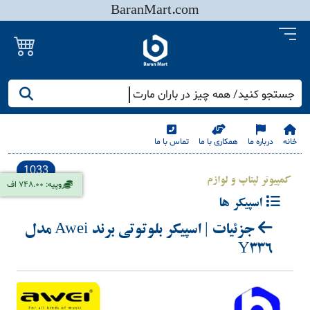
BaranMart.com
جستجو کنید/ همه چیز در باران مارت
خانه
درباره ما
همکاری با ما
تماس با ما
1033
کمپیوتر لپتاپ و لوازم
روپیه: 748.00 اف
اسپیکر ها
جزئیات | اسپیکر بلوتوتی برند Awei مدل
Y336