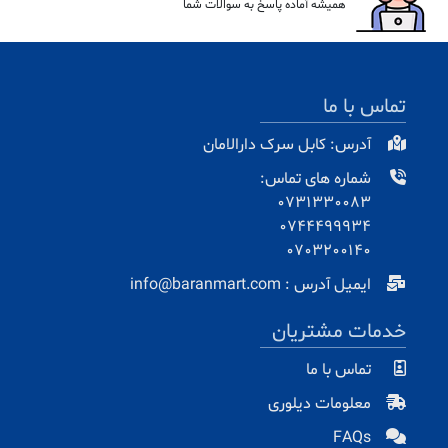
همیشه آماده پاسخ به سوالات شما
تماس با ما
آدرس: کابل سرک دارالامان
شماره های تماس:
0731330083
0744499934
0703200140
ایمیل آدرس : info@baranmart.com
خدمات مشتریان
تماس با ما
معلومات دیلوری
FAQs