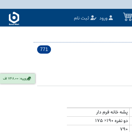
ورود
ثبت نام
771
روپیه: 748.00 اف
پشه خانه فرم دار
دو نفره ۱۹۰× ۱۷۵
790