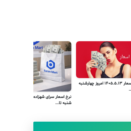
نرخ اسعار 1405.5.13 امروز چهارشنبه
نر
.
یک
نرخ اسعار سرای شهزاده کابل امروز
شنبه تا...