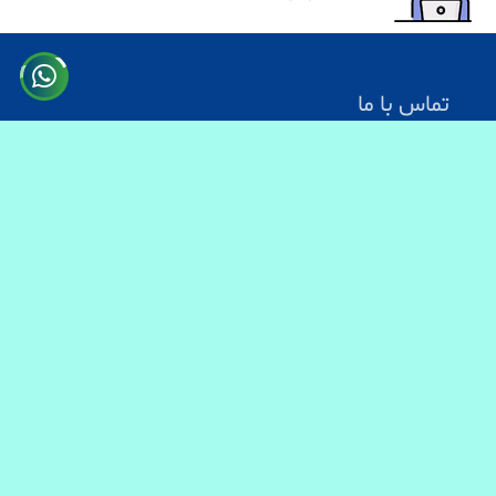
تماس با ما
آدرس: کابل سرک دارالامان
شماره تماس:
0731330083
0744499934
0703200140
ایمیل آدرس : info@baranmart.com
خدمات مشتریان
تماس با ما
معلومات دیلوری
FAQs