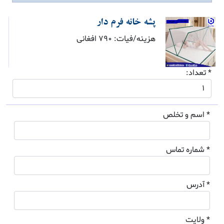
پشه خانه فرم دار
هزینه/فیات: 790 افغانی
* تعداد:
* اسم و تخلص
* شماره تماس
* آدرس
* ولایت