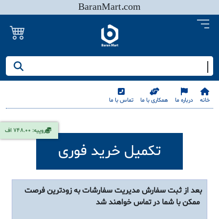
BaranMart.com
جستجو کنید/ همه چیز در باران مارت
خانه
درباره ما
همکاری با ما
تماس با ما
روپیه: 748.00 اف
تکمیل خرید فوری
بعد از ثبت سفارش مدیریت سفارشات به زودترین فرصت
ممکن با شما در تماس خواهند شد