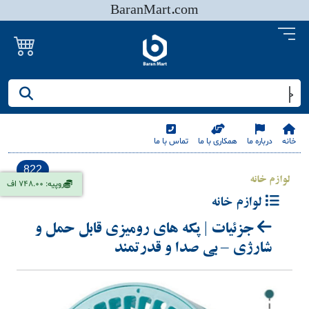
BaranMart.com
جستجو کنید/ همه چیز در باران مارت
خانه
درباره ما
همکاری با ما
تماس با ما
822
لوازم خانه
روپیه: 748.00 اف
لوازم خانه
جزئیات | پکه های رومیزی قابل حمل و
شارژی – بی صدا و قدرتمند