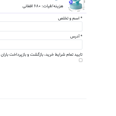
هزینه/فیات: 680 افغانی
* اسم و تخلص
* آدرس
تایید تمام شرایط خرید، بازگشت و بازپرداخت باران 