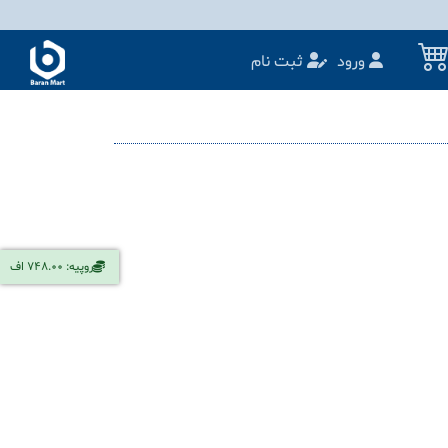
ورود
ثبت نام
روپیه: 748.00 اف