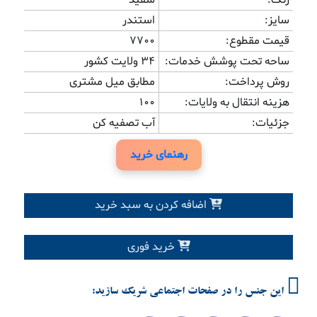
سایز:
استندر
قیمت مقطوع:
7700
ساحه تحت پوشش خدمات:
۳۴ ولایت کشور
روش پرداخت:
مطابق میل مشتری
هزینه انتقال به ولایات:
100
جزئیات:
آب تصفیه کن
رهنمای خرید
اضافه کردن به سبد خرید
خرید فوری
این جنس را در صفحات اجتماعی شریک سازید: