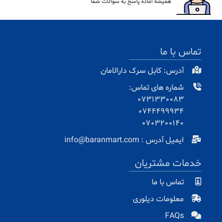
همیشه آماده پاسخ به سوالات شما
تماس با ما
آدرس: کابل سرک دارالامان
شماره های تماس:
0731330083
0744499934
0703200140
ایمیل آدرس : info@baranmart.com
خدمات مشتریان
تماس با ما
معلومات دیلوری
FAQs