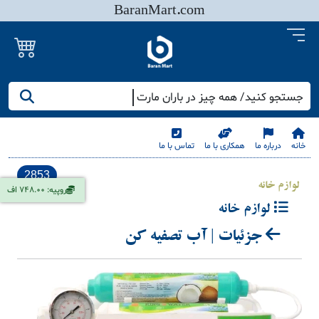
BaranMart.com
جستجو کنید/ همه چیز در باران مارت
خانه
درباره ما
همکاری با ما
تماس با ما
2853
لوازم خانه
روپیه: 748.00 اف
لوازم خانه
جزئیات | آب تصفیه کن