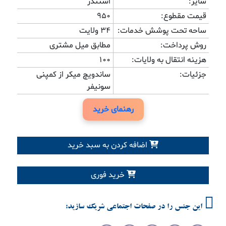
سایز:
استندر
قیمت مقطوع:
950
ساحه تحت پوشش خدمات:
34 ولایت
روش پرداخت:
مطابق میل مشتری
هزینه انتقال به ولایات:
100
جزئیات:
ساندویچ میکر از کمپنی
سونیفر
رهنمای خرید
اضافه کردن به سبد خرید
خرید فوری
این جنس را در صفحات اجتماعی شریک سازید: