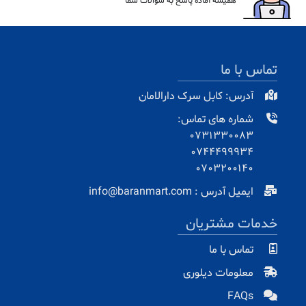
همیشه آماده پاسخ به سوالات شما
تماس با ما
آدرس: کابل سرک دارالامان
شماره های تماس:
0731330083
0744499934
0703200140
ایمیل آدرس : info@baranmart.com
خدمات مشتریان
تماس با ما
معلومات دیلوری
FAQs