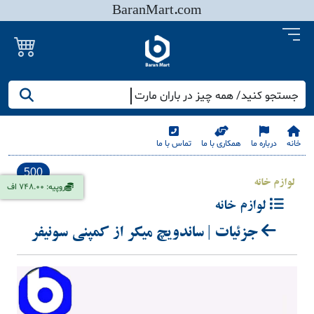
BaranMart.com
جستجو کنید/ همه چیز در باران مارت
خانه
درباره ما
همکاری با ما
تماس با ما
500
لوازم خانه
روپیه: 748.00 اف
لوازم خانه
جزئیات | ساندویچ میکر از کمپنی سونیفر