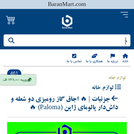
BaranMart.com
جستجو کنید/ همه چیز در باران مارت
خانه
درباره ما
همکاری با ما
تماس با ما
461
لوازم خانه
روپیه: 748.00 اف
لوازم خانه
جزئیات | 🔥 اجاق گاز رومیزی دو شعله و
داش‌دار پالومای ژاپن (Paloma) 🔥