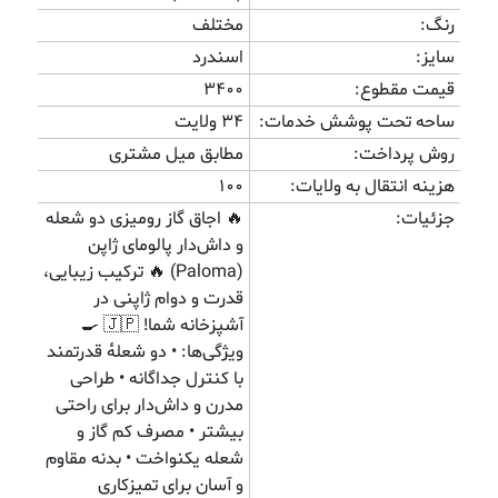
رنگ:
مختلف
سایز:
اسندرد
قیمت مقطوع:
3400
ساحه تحت پوشش خدمات:
34 ولایت
روش پرداخت:
مطابق میل مشتری
هزینه انتقال به ولایات:
100
جزئیات:
🔥 اجاق گاز رومیزی دو شعله
و داش‌دار پالومای ژاپن
(Paloma) 🔥 ترکیب زیبایی،
قدرت و دوام ژاپنی در
آشپزخانه شما! 🇯🇵 🍳
ویژگی‌ها: • دو شعلهٔ قدرتمند
با کنترل جداگانه • طراحی
مدرن و داش‌دار برای راحتی
بیشتر • مصرف کم گاز و
شعله یکنواخت • بدنه مقاوم
و آسان برای تمیزکاری