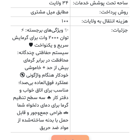
ساحه تحت پوشش خدمات:
34 ولایت
روش پرداخت:
مطابق میل مشتری
هزینه انتقال به ولایات:
100
جزئیات:
✨ ویژگی‌های برجسته: ⚡
توان ۲۰۰۰ وات برای گرمایش
سریع و یکنواخت 🛡️
سیستم حفاظتی چندگانه:
محافظت در برابر گرمای
بیش از حد + خاموشی
خودکار هنگام واژگونی 🔇
عملکرد فوق‌العاده بی‌صدا؛
مناسب برای اتاق خواب و
دفتر کار 🔥 سه سطح تنظیم
گرما برای دمای دلخواه شما
🚗 طراحی جمع‌وجور و قابل
حمل با بدنه ساخته‌شده از
مواد ضد حریق