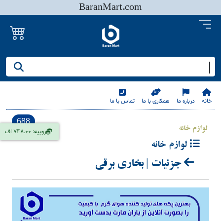
BaranMart.com
جستجو کنید/ همه چیز در باران مارت
خانه
درباره ما
همکاری با ما
تماس با ما
688
لوازم خانه
روپیه: 748.00 اف
لوازم خانه
جزئیات | بخاری برقی