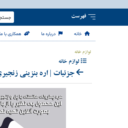
فهرست
جستجو 
خانه
درباره ما
همکاری با ما
لوازم خانه
لوازم خانه
جزئیات | اره بنزینی زنجیری mer 5860