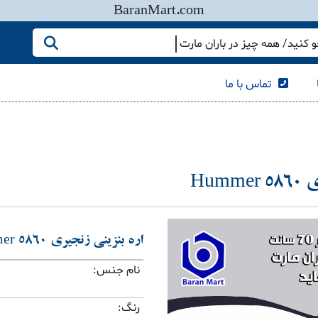
BaranMart.com
کنید/ همه چیز در باران مارت
تماس با ما
Hum
اره بنزینی زنجیری Hummer 5860
نام جنس:
رنگ: