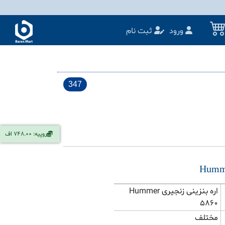
ورود
ثبت نام
347
روپیه: 748.00 اف
اره بنزینی زنجیری Hummer
5860
مختلف