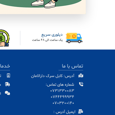
دیلوری سریع
یک ساعت الی 48 ساعت
تماس با ما
خدما
آدرس: کابل سرک دارالامان
ت
شماره های تماس:
م
0731330083
s
0744499934
0703200140
ایمیل آدرس :