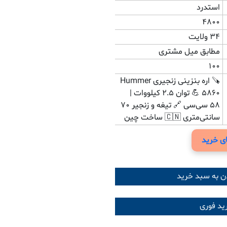
استدرد
4800
34 ولایت
مطابق میل مشتری
100
🪚 اره بنزینی زنجیری Hummer
5860 💪 توان ۲.۵ کیلووات |
۵۸ سی‌سی 🔗 تیغه و زنجیر ۷۰
سانتی‌متری 🇨🇳 ساخت چین
ی خرید
ن به سبد خرید
د فوری