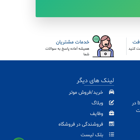
افت
خدمات مشتریان
ت کنید
همیشه آماده پاسخ به سوالات
شما
لینک های دیگر
خرید/فروش موتر
با باران مارت baranmart.com در
وبلاگ
ت
وظایف
فروشندگی در فروشگاه
بلک لیست