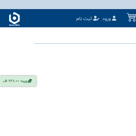
ورود
ثبت نام
روپیه: 748.00 اف