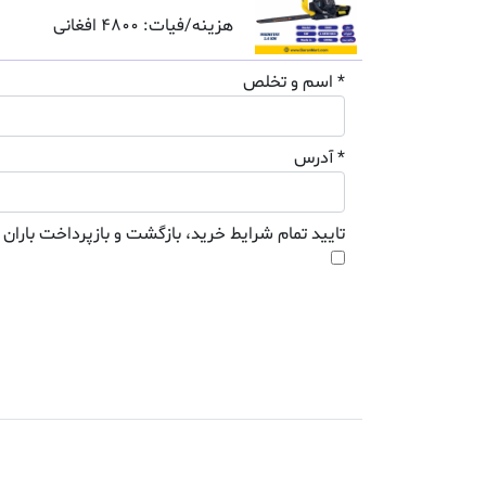
هزینه/فیات: 4800 افغانی
* اسم و تخلص
* آدرس
تایید تمام شرایط خرید، بازگشت و بازپرداخت باران 