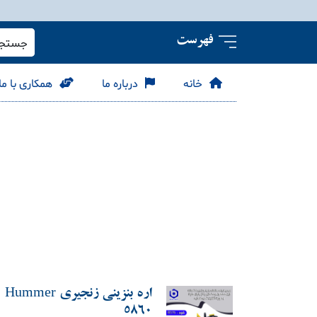
فهرست
جستجو 
خانه
درباره ما
همکاری با ما
اره بنزینی زنجیری Hummer
5860