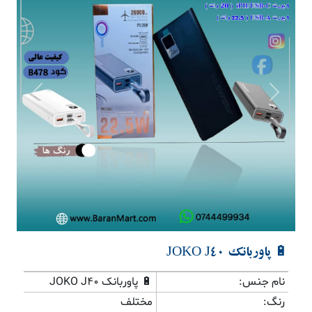
Previous
Next
🔋 پاوربانک JOKO J40
نام جنس:
🔋 پاوربانک JOKO J40
رنگ:
مختلف