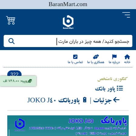
BaranMart.com
جستجو کنید/ همه چیز در باران مارت
خانه
درباره ما
همکاری با ما
تماس با ما
322
کتگوری نامشخص
روپیه: 748.00 اف
پاور بانک
جزئیات | 🔋 پاوربانک JOKO J40