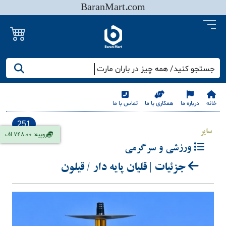
BaranMart.com
جستجو کنید/ همه چیز در باران مارت
خانه
درباره ما
همکاری با ما
تماس با ما
251
سایر
روپیه: 748.00 اف
ورزشی و سرگرمی
جزئیات | قلیان پایه دار / قیلون