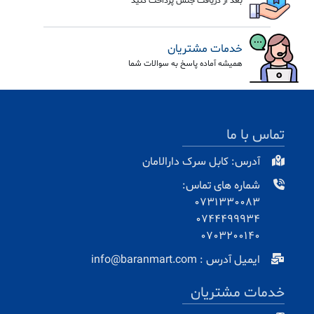
بعد از دریافت جنس پرداخت کنید
خدمات مشتریان
همیشه آماده پاسخ به سوالات شما
تماس با ما
آدرس: کابل سرک دارالامان
شماره های تماس:
0731330083
0744499934
0703200140
ایمیل آدرس : info@baranmart.com
خدمات مشتریان