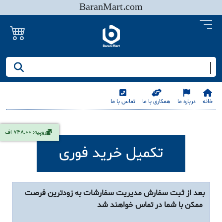
BaranMart.com
جستجو کنید/ همه چیز در باران مارت
خانه
درباره ما
همکاری با ما
تماس با ما
روپیه: 748.00 اف
تکمیل خرید فوری
بعد از ثبت سفارش مدیریت سفارشات به زودترین فرصت
ممکن با شما در تماس خواهند شد