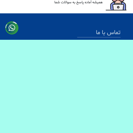
همیشه آماده پاسخ به سوالات شما
تماس با ما
آدرس: کابل سرک دارالامان
شماره تماس:
0731330083
0744499934
0703200140
ایمیل آدرس : info@baranmart.com
خدمات مشتریان
تماس با ما
معلومات دیلوری
FAQs