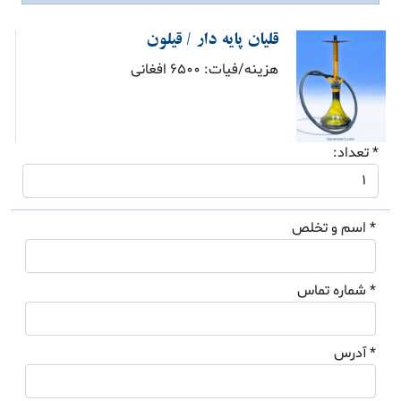
قلیان پایه دار / قیلون
هزینه/فیات: 6500 افغانی
* تعداد:
* اسم و تخلص
* شماره تماس
* آدرس