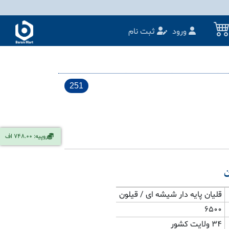
ورود
ثبت نام
251
روپیه: 748.00 اف
ن
قلیان پایه دار شیشه ای / قیلون
6500
34 ولایت کشور