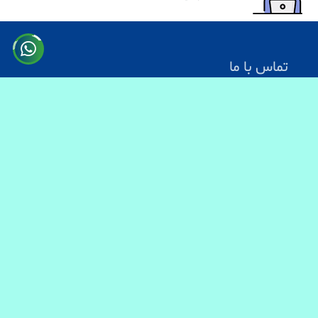
تماس با ما
آدرس: کابل سرک دارالامان
شماره تماس:
0731330083
0744499934
0703200140
ایمیل آدرس : info@baranmart.com
خدمات مشتریان
تماس با ما
معلومات دیلوری
FAQs