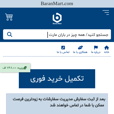
BaranMart.com
جستجو کنید/ همه چیز در باران مارت
خانه
درباره ما
همکاری با ما
تماس با ما
روپیه: 748.00 اف
تکمیل خرید فوری
بعد از ثبت سفارش مدیریت سفارشات به زودترین فرصت
ممکن با شما در تماس خواهند شد