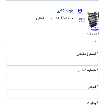
بوت دانی
هزینه/فیات: 990 افغانی
* تعداد:
* اسم و تخلص
* شماره تماس
* آدرس
* ولایت