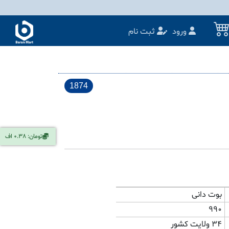
ورود
ثبت نام
1874
تومان: 0.38 اف
بوت دانی
990
34 ولایت کشور