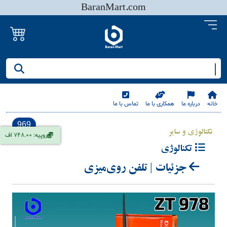
BaranMart.com
جستجو کنید/ همه چیز در باران مارت
خانه
درباره ما
همکاری با ما
تماس با ما
969
تکنالوژی و سایر
روپیه: 748.00 اف
تکنالوژی
جزئیات | تلفن روی‌میزی