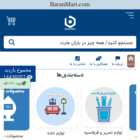
BaranMart.com
جستجو کنید/ همه چیز در باران مارت
خانه
درباره ما
همکاری با ما
تماس با ما
مجموع بازدید
دسته‌بندی‌ها
14436057
لیره: 1.40 اف
وازم تحریر و قرطاسیه
لوازم خانه
محصولات جنسی