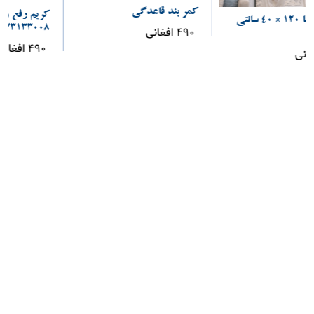
کمر بند قاعدگی
کریم رفع زود انزالی
073133008...
490 افغانی
490 افغانی